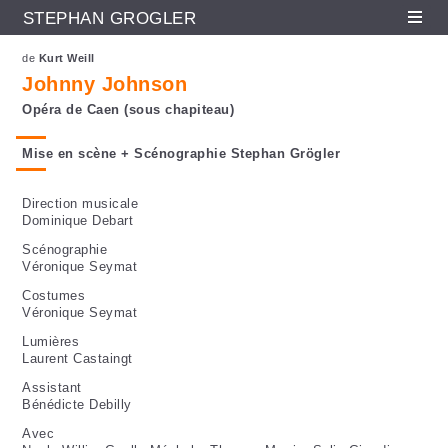
STEPHAN GRÖGLER
Fr
En
De
Aller au contenu principal
de
Kurt Weill
Johnny Johnson
Opéra de Caen (sous chapiteau)
Mise en scène + Scénographie Stephan Grögler
Direction musicale
Dominique Debart
Scénographie
Véronique Seymat
Costumes
Véronique Seymat
Lumières
Laurent Castaingt
Assistant
Bénédicte Debilly
Avec