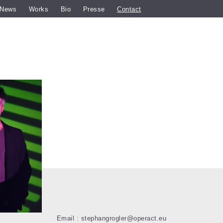
News
Works
Bio
Presse
Contact
Email :
stephangrogler@operact.eu