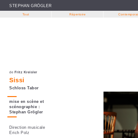
STEPHAN GRÖGLER
Tout
Répertoire
Contempora
Aller au contenu principal
de
Fritz Kreisler
Sissi
Schloss Tabor
mise en scène et
scénographie :
Stephan Grögler
Direction musicale
Erich Polz