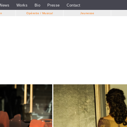
News
Works
Bio
Presse
Contact
in
Opérette / Musical
Jeunesse