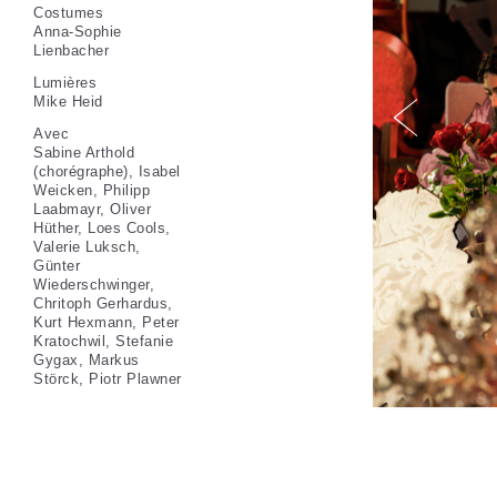
Costumes
Anna-Sophie
Lienbacher
Lumières
Mike Heid
Avec
Sabine Arthold
(chorégraphe), Isabel
Weicken, Philipp
Laabmayr, Oliver
Hüther, Loes Cools,
Valerie Luksch,
Günter
Wiederschwinger,
Chritoph Gerhardus,
Kurt Hexmann, Peter
Kratochwil, Stefanie
Gygax, Markus
Störck, Piotr Plawner