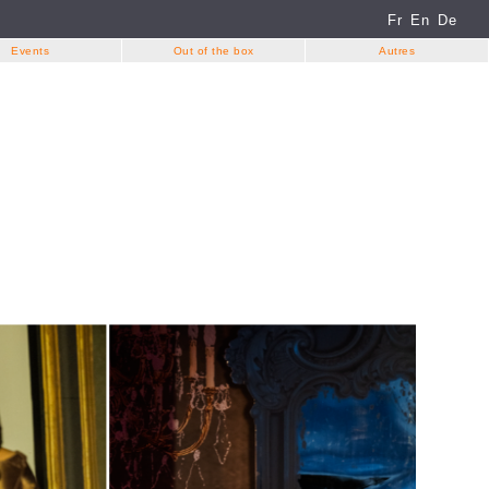
Fr
En
De
Events
Out of the box
Autres