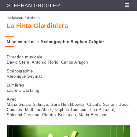
STEPHAN GRÖGLER
Fr
En
De
Aller au contenu principal
de
Mozart / Anfossi
La Finta Giardiniera
Mise en scène + Scénographie Stephan Grögler
Direction musicale
David Stern, Antonio Florio, Carlos Aragon
Scénographie
Véronique Seymat
Lumières
Laurent Castaing
Avec
Maria Grazia Schiavo, Sara Hershkowitz, Chantal Santon, José
Canales, Mathieu Abelli, Daphné Touchais, Lea Pasqual,
Soledad Cardoso, Pierrick Boisseau, Maria Ercolano