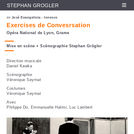
STEPHAN GRÖGLER
Fr
En
De
Aller au contenu principal
de
José Evangelista - Ionesco
Exercises de Convesrsation
Opéra National de Lyon, Grame
Mise en scène + Scénographie Stephan Grögler
Direction musicale
Daniel Kawka
Scénographie
Véronique Seymat
Costumes
Véronique Seymat
Avec
Philippe Do, Emmanuelle Halimi, Luc Lambert