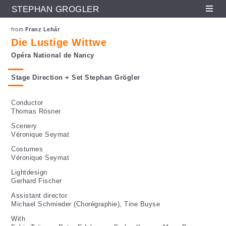
STEPHAN GRÖGLER
Fr
En
De
Skip to main content
from
Franz Lehár
Die Lustige Wittwe
Opéra National de Nancy
Stage Direction + Set Stephan Grögler
Conductor
Thomas Rösner
Scenery
Véronique Seymat
Costumes
Véronique Seymat
Lightdesign
Gerhard Fischer
Assistant director
Michael Schmieder (Chorégraphie), Tine Buyse
With