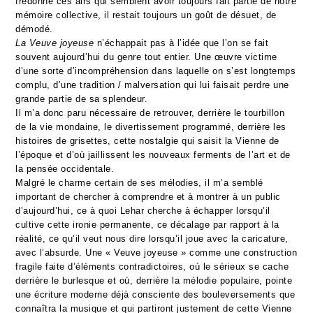
fredonné ces airs qui semblent avoir toujours fait partie de notre
mémoire collective, il restait toujours un goût de désuet, de
démodé.
La Veuve joyeuse
n’échappait pas à l’idée que l’on se fait
souvent aujourd’hui du genre tout entier. Une œuvre victime
d’une sorte d’incompréhension dans laquelle on s’est longtemps
complu, d’une tradition / malversation qui lui faisait perdre une
grande partie de sa splendeur.
Il m’a donc paru nécessaire de retrouver, derrière le tourbillon
de la vie mondaine, le divertissement programmé, derrière les
histoires de grisettes, cette nostalgie qui saisit la Vienne de
l’époque et d’où jaillissent les nouveaux ferments de l’art et de
la pensée occidentale.
Malgré le charme certain de ses mélodies, il m’a semblé
important de chercher à comprendre et à montrer à un public
d’aujourd’hui, ce à quoi Lehar cherche à échapper lorsqu’il
cultive cette ironie permanente, ce décalage par rapport à la
réalité, ce qu’il veut nous dire lorsqu’il joue avec la caricature,
avec l’absurde. Une « Veuve joyeuse » comme une construction
fragile faite d’éléments contradictoires, où le sérieux se cache
derrière le burlesque et où, derrière la mélodie populaire, pointe
une écriture moderne déjà consciente des bouleversements que
connaîtra la musique et qui partiront justement de cette Vienne