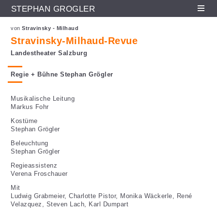
STEPHAN GRÖGLER
Fr
En
De
Direkt zum Inhalt
von
Stravinsky - Milhaud
Stravinsky-Milhaud-Revue
Landestheater Salzburg
Regie + Bühne Stephan Grögler
Musikalische Leitung
Markus Fohr
Kostüme
Stephan Grögler
Beleuchtung
Stephan Grögler
Regieassistenz
Verena Froschauer
Mit
Ludwig Grabmeier, Charlotte Pistor, Monika Wäckerle, René
Velazquez, Steven Lach, Karl Dumpart