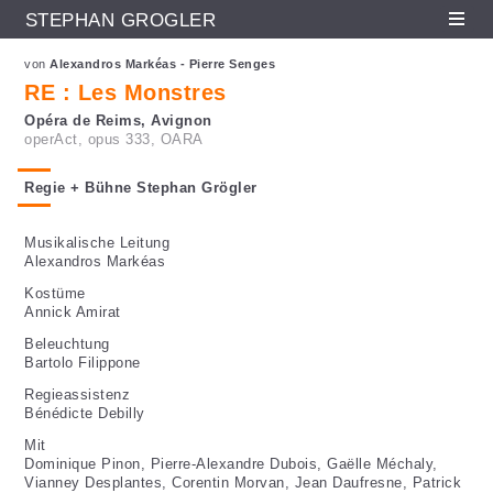
STEPHAN GRÖGLER
Fr
En
De
Direkt zum Inhalt
von
Alexandros Markéas - Pierre Senges
RE : Les Monstres
Opéra de Reims, Avignon
operAct, opus 333, OARA
Regie + Bühne Stephan Grögler
Musikalische Leitung
Alexandros Markéas
Kostüme
Annick Amirat
Beleuchtung
Bartolo Filippone
Regieassistenz
Bénédicte Debilly
Mit
Dominique Pinon, Pierre-Alexandre Dubois, Gaëlle Méchaly,
Vianney Desplantes, Corentin Morvan, Jean Daufresne, Patrick