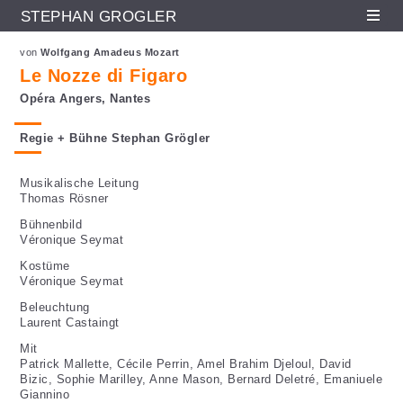
STEPHAN GRÖGLER
Fr
En
De
Direkt zum Inhalt
von
Wolfgang Amadeus Mozart
Le Nozze di Figaro
Opéra Angers, Nantes
Regie + Bühne Stephan Grögler
Musikalische Leitung
Thomas Rösner
Bühnenbild
Véronique Seymat
Kostüme
Véronique Seymat
Beleuchtung
Laurent Castaingt
Mit
Patrick Mallette, Cécile Perrin, Amel Brahim Djeloul, David
Bizic, Sophie Marilley, Anne Mason, Bernard Deletré, Emaniuele
Giannino