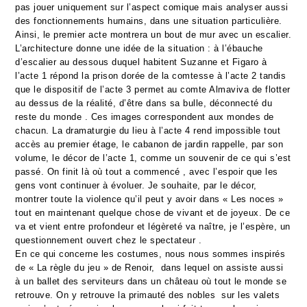
pas jouer uniquement sur l’aspect comique mais analyser aussi
des fonctionnements humains, dans une situation particulière.
Ainsi, le premier acte montrera un bout de mur avec un escalier.
L’architecture donne une idée de la situation : à l’ébauche
d’escalier au dessous duquel habitent Suzanne et Figaro à
l’acte 1 répond la prison dorée de la comtesse à l’acte 2 tandis
que le dispositif de l’acte 3 permet au comte Almaviva de flotter
au dessus de la réalité, d’être dans sa bulle, déconnecté du
reste du monde . Ces images correspondent aux mondes de
chacun. La dramaturgie du lieu à l’acte 4 rend impossible tout
accès au premier étage, le cabanon de jardin rappelle, par son
volume, le décor de l’acte 1, comme un souvenir de ce qui s’est
passé. On finit là où tout a commencé , avec l’espoir que les
gens vont continuer à évoluer. Je souhaite, par le décor,
montrer toute la violence qu’il peut y avoir dans « Les noces »
tout en maintenant quelque chose de vivant et de joyeux. De ce
va et vient entre profondeur et légèreté va naître, je l’espère, un
questionnement ouvert chez le spectateur .
En ce qui concerne les costumes, nous nous sommes inspirés
de « La règle du jeu » de Renoir, dans lequel on assiste aussi
à un ballet des serviteurs dans un château où tout le monde se
retrouve. On y retrouve la primauté des nobles sur les valets