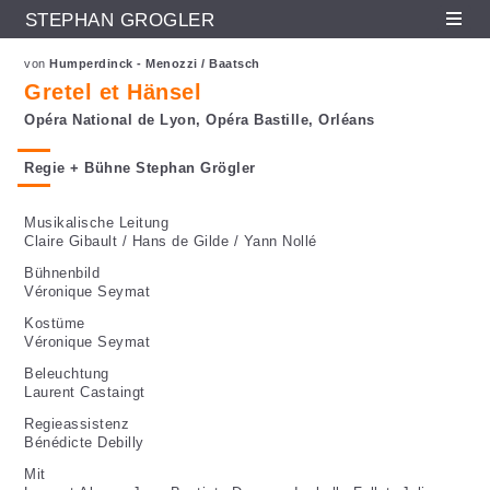
STEPHAN GRÖGLER
Fr
En
De
Direkt zum Inhalt
von
Humperdinck - Menozzi / Baatsch
Gretel et Hänsel
Opéra National de Lyon, Opéra Bastille, Orléans
Regie + Bühne Stephan Grögler
Musikalische Leitung
Claire Gibault / Hans de Gilde / Yann Nollé
Bühnenbild
Véronique Seymat
Kostüme
Véronique Seymat
Beleuchtung
Laurent Castaingt
Regieassistenz
Bénédicte Debilly
Mit